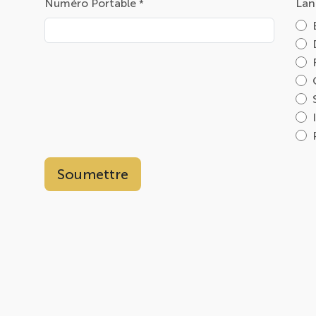
Numéro Portable
Lan
*
Soumettre