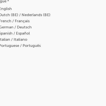
gue
*
English
Dutch (BE) / Nederlands (BE)
French / Français
German / Deutsch
Spanish / Español
Italian / Italiano
Portuguese / Português